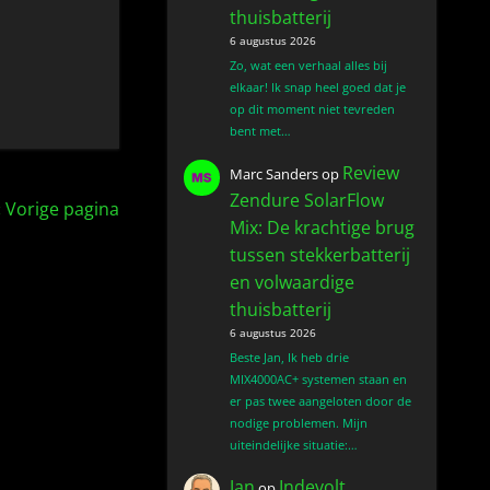
thuisbatterij
6 augustus 2026
Zo, wat een verhaal alles bij
elkaar! Ik snap heel goed dat je
op dit moment niet tevreden
bent met…
Review
Marc Sanders
op
Zendure SolarFlow
« Vorige pagina
Mix: De krachtige brug
tussen stekkerbatterij
en volwaardige
thuisbatterij
6 augustus 2026
Beste Jan, Ik heb drie
MIX4000AC+ systemen staan en
er pas twee aangeloten door de
nodige problemen. Mijn
uiteindelijke situatie:…
Jan
Indevolt
op