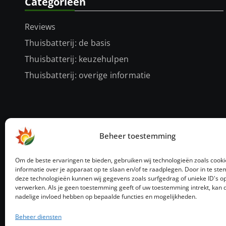
Categorieën
Reviews
Thuisbatterij: de basis
Thuisbatterij: keuzehulpen
Thuisbatterij: overige informatie
Beheer toestemming
Sitemap
Om de beste ervaringen te bieden, gebruiken wij technologieën zoals cook
informatie over je apparaat op te slaan en/of te raadplegen. Door in te s
deze technologieën kunnen wij gegevens zoals surfgedrag of unieke ID's op
verwerken. Als je geen toestemming geeft of uw toestemming intrekt, kan d
nadelige invloed hebben op bepaalde functies en mogelijkheden.
Beheer diensten