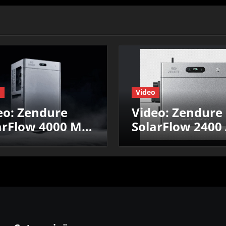
o
Video
eo: Zendure
Video: Zendure
arFlow 4000 Mix
SolarFlow 2400 AC+
 Review:
Review: Efficiën
ciëntie,
prestaties &
staties &
Nul‑op‑de‑Mete
‑op‑de‑Meter
test
t