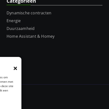
Categorieën
Dynamische contracten
Energie
Duurzaamheid
Home Assistant & Homey
ies om
temmen met
 deze site
it een