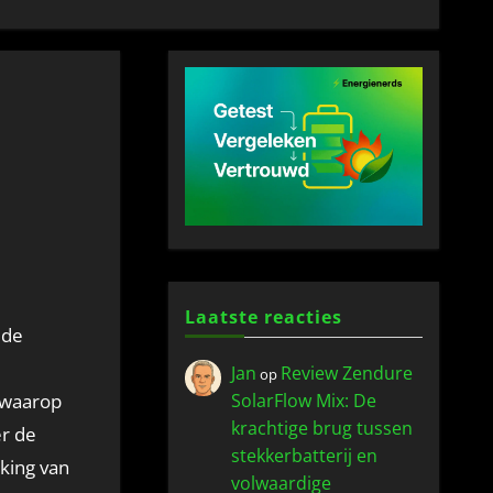
Laatste reacties
 de
Jan
Review Zendure
op
l waarop
SolarFlow Mix: De
krachtige brug tussen
er de
stekkerbatterij en
jking van
volwaardige