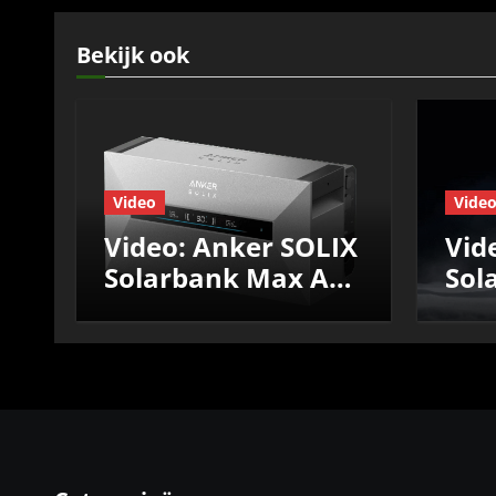
Bekijk ook
Video
Vide
Video: Anker SOLIX
Vid
Solarbank Max AC
Sol
Review: Efficiëntie,
AC+
prestaties &
Effi
Nul‑op‑de‑Meter
pre
test
Nul
tes