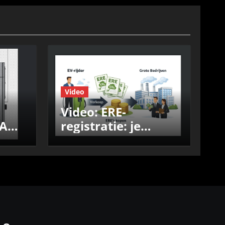
Video
Video: ERE-
registratie: je
tie,
laadpaal als
pinautomaat,
r
vergelijk de
aanbieders