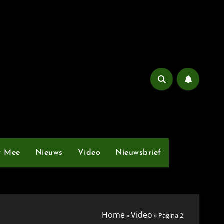
t Mee
Nieuws
Video
Nieuwsbrief
Home
Video
»
»
Pagina 2