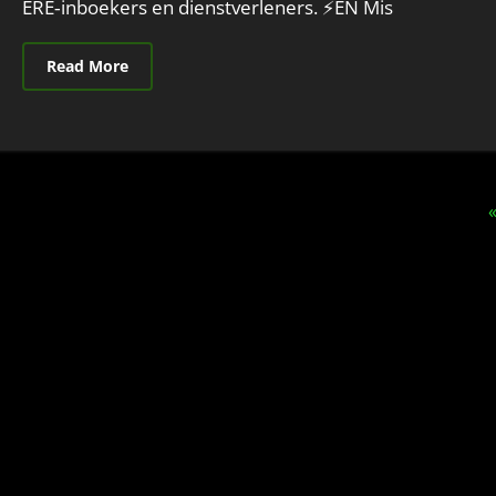
ERE‑inboekers en dienstverleners. ⚡EN Mis
Read More