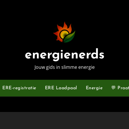
energienerds
Jouw gids in slimme energie
ERE-registratie
ERE Laadpaal
Energie
💬 Praa