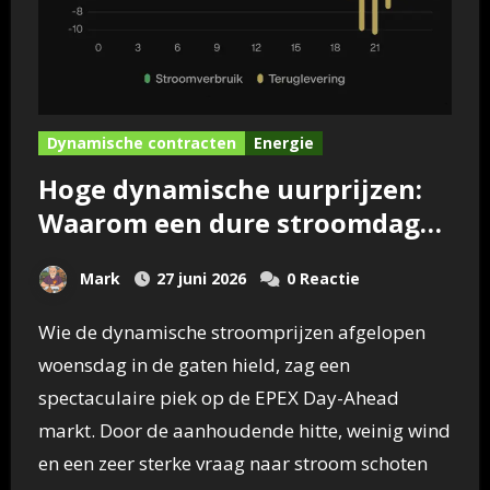
Dynamische contracten
Energie
Hoge dynamische uurprijzen:
Waarom een dure stroomdag
dé ultieme kans is voor de
Mark
27 juni 2026
0 Reactie
thuisbatterij
Wie de dynamische stroomprijzen afgelopen
woensdag in de gaten hield, zag een
spectaculaire piek op de EPEX Day-Ahead
markt. Door de aanhoudende hitte, weinig wind
en een zeer sterke vraag naar stroom schoten