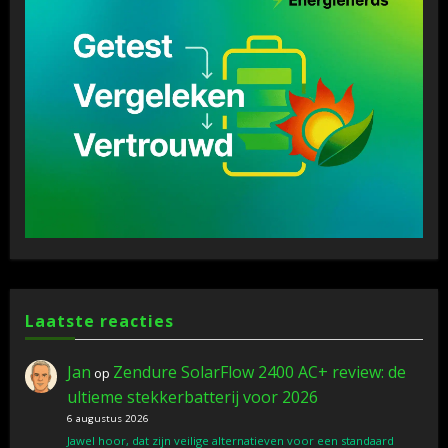
Laatste reacties
Jan
Zendure SolarFlow 2400 AC+ review: de
op
ultieme stekkerbatterij voor 2026
6 augustus 2026
Jawel hoor, dat zijn veilige alternatieven voor een standaard