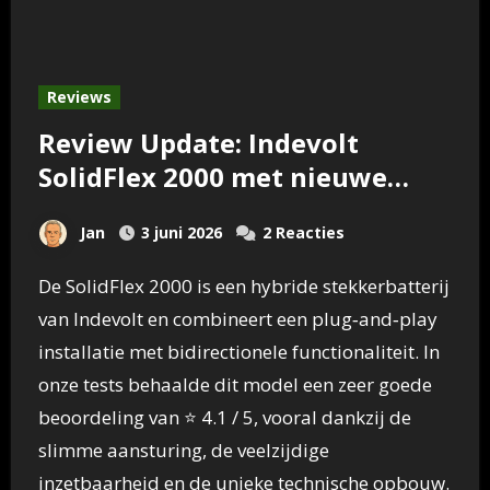
Reviews
Review Update: Indevolt
SolidFlex 2000 met nieuwe
Semi-Solid State 3,6 kWh
Jan
3 juni 2026
2 Reacties
batterij
De SolidFlex 2000 is een hybride stekkerbatterij
van Indevolt en combineert een plug‑and‑play
installatie met bidirectionele functionaliteit. In
onze tests behaalde dit model een zeer goede
beoordeling van ⭐ 4.1 / 5, vooral dankzij de
slimme aansturing, de veelzijdige
inzetbaarheid en de unieke technische opbouw.