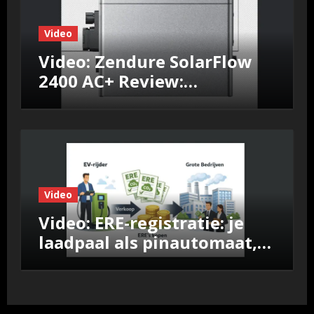
Video
Video: Zendure SolarFlow
2400 AC+ Review:
Efficiëntie, prestaties &
Nul‑op‑de‑Meter test
Video
Video: ERE-registratie: je
laadpaal als pinautomaat,
vergelijk de aanbieders