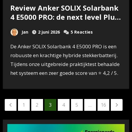
Review Anker SOLIX Solarbank
4 E5000 PRO: de next level Plug
& Play hybride thuisbatterij?
Jan
2 juni 2026
5 Reacties
De Anker SOLIX Solarbank 4 E5000 PRO is een
robuuste en krachtige hybride stekkerbatterij.
Tijdens onze uitgebreide praktijktest behaalde
het systeem een zeer goede score van ⭐ 4,2 / 5.
1
2
3
4
5
…
16