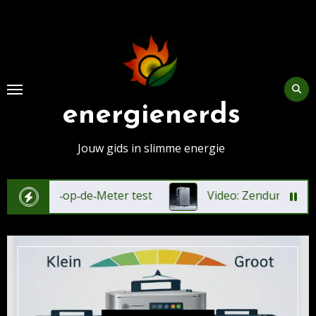
Skip
to
content
energienerds
Jouw gids in slimme energie
l‑op‑de‑Meter test
Video: Zendure SolarFlow 4000 M