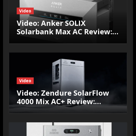
Video
Video: Anker SOLIX
Solarbank Max AC Review:
Efficiëntie, prestaties &
Nul‑op‑de‑Meter test
Video
Video: Zendure SolarFlow
4000 Mix AC+ Review:
Efficiëntie, prestaties &
Nul‑op‑de‑Meter test