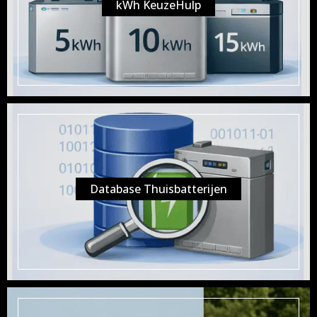
kWh KeuzeHulp
Database Thuisbatterijen