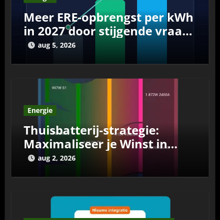
Meer ERE-opbrengst per kWh
in 2027 door stijgende vraag
en schoner net
aug 5, 2026
Energie
Thuisbatterij-strategie:
Maximaliseer je Winst in
Lente en Zomer
aug 2, 2026