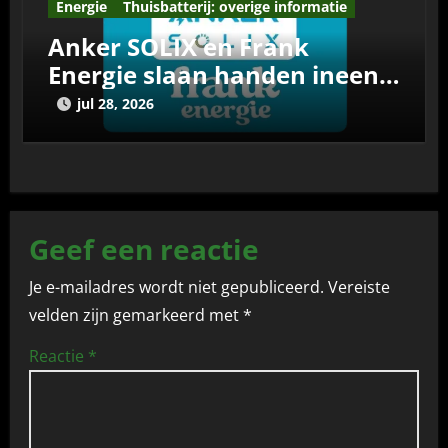
Energie
Thuisbatterij: overige informatie
Anker SOLIX en Frank
Energie slaan handen ineen:
automatische aansturing
jul 28, 2026
voor thuisbatterijen
Geef een reactie
Je e-mailadres wordt niet gepubliceerd.
Vereiste
velden zijn gemarkeerd met
*
Reactie
*