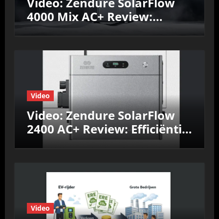
Video: Zendure SolarFlow
4000 Mix AC+ Review:
Efficiëntie, prestaties &
Nul‑op‑de‑Meter test
Video
Video: Zendure SolarFlow
2400 AC+ Review: Efficiëntie,
prestaties &
Nul‑op‑de‑Meter test
Video