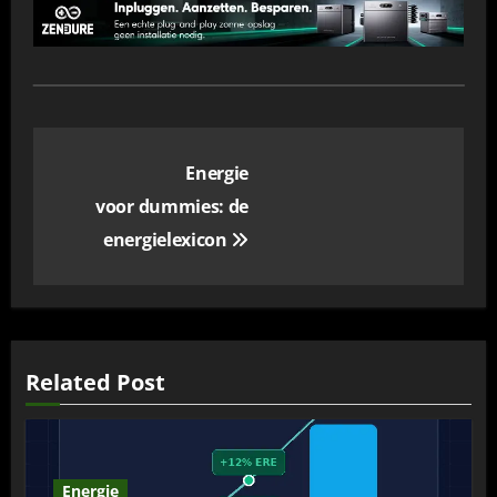
Bericht
Energie
navigatie
voor dummies: de
energielexicon
Related Post
Energie