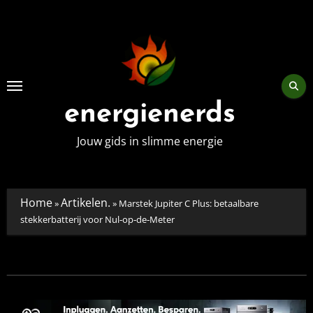
Skip
to
content
energienerds
Jouw gids in slimme energie
Home
Artikelen.
»
»
Marstek Jupiter C Plus: betaalbare
stekkerbatterij voor Nul‑op‑de‑Meter