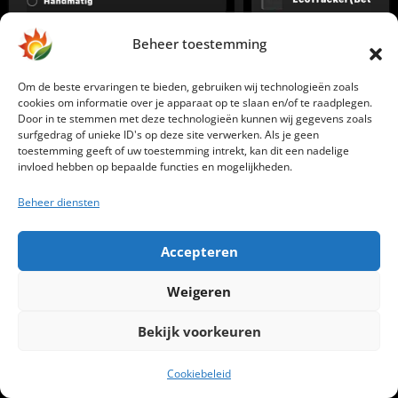
Beheer toestemming
Om de beste ervaringen te bieden, gebruiken wij technologieën zoals
cookies om informatie over je apparaat op te slaan en/of te raadplegen.
Door in te stemmen met deze technologieën kunnen wij gegevens zoals
surfgedrag of unieke ID's op deze site verwerken. Als je geen
toestemming geeft of uw toestemming intrekt, kan dit een nadelige
invloed hebben op bepaalde functies en mogelijkheden.
Programma’s voor aansturing
Beheer diensten
De app biedt 2 standaard modi:
Accepteren
Auto mode:
dit is de Nul-op-de-Meter mode:
Weigeren
bij een overschot aan zonne-energie wordt de
Bekijk voorkeuren
batterij automatisch geladen. Zodra er energie
van het net wordt afgenomen, schakelt het
Cookiebeleid
systeem over op ontladen. In de praktijk