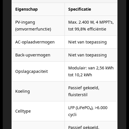
Eigenschap
Specificatie
PV-ingang
Max. 2.400 W, 4 MPPT’s,
(omvormerfunctie)
tot 99,8% efficiëntie
AC-oplaadvermogen
Niet van toepassing
Back-upvermogen
Niet van toepassing
Modulair: van 2,56 kWh
Opslagcapaciteit
tot 10,2 kWh
Passief gekoeld,
Koeling
fluisterstil
LFP (LiFePO₄), >6.000
Celltype
cycli
Passief gekoeld,