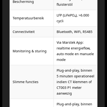
Bescherming
fluisterstil
LFP (LiFePO₄), >6.000
Temperatuurbereik
cycli
Connectiviteit
Bluetooth, WiFi, RS485
Via Marstek App:
realtime energieflow,
Monitoring & sturing
auto mode en manuele
mode
Plug-and-play, binnen
5 minuten operationeel
Slimme functies
indien CT klemmen of
CT003 P1 meter
aanwezig
Plug-and-play, binnen