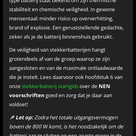
type batterij staat bekend om zijn thermische
stabiliteit en chemische veiligheid. In gewone
mensentaal: minder risico op oververhitting,
brand of explosie. Een geruststellende gedachte,
zeker als je de batterij binnenshuis gebruikt.
De veiligheid van stekkerbatterijen hangt
grotendeels af van de groep waarop ze zijn
aangesloten en van de maximale ontlaadwaarde
die je instelt. Lees daarvoor ook hoofdstuk 6 van
onze
stekkerbatterij startgids
over de
NEN
voorschriften
goed en zorg dat je daar aan
voldoet!
📌
Let op:
Zodra het totale uitgangsvermogen
boven de 800 W komt, is het noodzakelijk om de
batterij aan te sluiten op een aparte groep in de