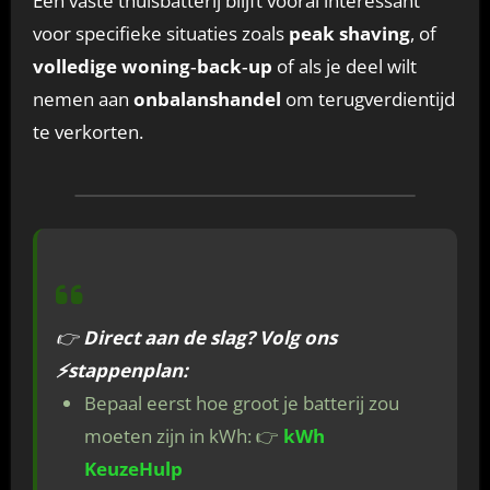
Een vaste thuisbatterij blijft vooral interessant
voor specifieke situaties zoals
peak shaving
, of
volledige woning‑back‑up
of als je deel wilt
nemen aan
onbalanshandel
om terugverdientijd
te verkorten.
👉
Direct aan de slag? Volg ons
⚡
stappenplan:
Bepaal eerst hoe groot je batterij zou
moeten zijn in kWh: 👉
kWh
KeuzeHulp