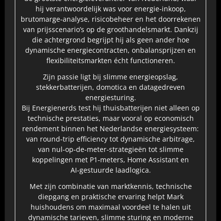
hij verantwoordelijk was voor energie‑inkoop,
brutomarge‑analyse, risicobeheer en het doorrekenen
van prijsscenario’s op de groothandelsmarkt. Dankzij
die achtergrond begrijpt hij als geen ander hoe
dynamische energiecontracten, onbalansprijzen en
flexibiliteitsmarkten écht functioneren.
Zijn passie ligt bij slimme energieopslag,
stekkerbatterijen, domotica en datagedreven
energiesturing.
Bij Energienerds test hij thuisbatterijen niet alleen op
technische prestaties, maar vooral op economisch
rendement binnen het Nederlandse energiesysteem:
van round‑trip efficiency tot dynamische arbitrage,
van nul‑op‑de‑meter‑strategieën tot slimme
koppelingen met P1‑meters, Home Assistant en
AI‑gestuurde laadlogica.
Met zijn combinatie van marktkennis, technische
diepgang en praktische ervaring helpt Mark
huishoudens om maximaal voordeel te halen uit
dynamische tarieven, slimme sturing en moderne