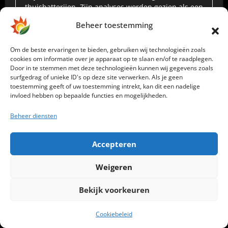
thuisbatterijen. Zijn analyses worden gezien als een
van de meest onafhankelijke en betrouwbare bronnen
Beheer toestemming
in Nederland op het gebied van slimme
energieopslag.
Om de beste ervaringen te bieden, gebruiken wij technologieën zoals
cookies om informatie over je apparaat op te slaan en/of te raadplegen.
Door in te stemmen met deze technologieën kunnen wij gegevens zoals
surfgedrag of unieke ID's op deze site verwerken. Als je geen
toestemming geeft of uw toestemming intrekt, kan dit een nadelige
invloed hebben op bepaalde functies en mogelijkheden.
Beheer diensten
Accepteren
Weigeren
Bericht
Bekijk voorkeuren
Stekkerbatterijen –
Maakt een
navigatie
Cookiebeleid
De Ultieme Startgids
thuisbatterij je écht