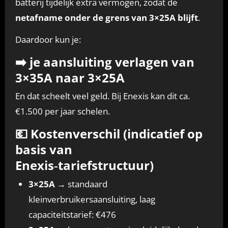
batterij tijdelijk extra vermogen, zodat de
netafname onder de grens van 3×25A blijft
.
Daardoor kun je:
➡️
je aansluiting verlagen van
3×35A naar 3×25A
En dat scheelt veel geld. Bij Enexis kan dit ca.
€1.500 per jaar schelen.
💶 Kostenverschil (indicatief op
basis van
Enexis‑tariefstructuur)
3×25A
→ standaard
kleinverbruikersaansluiting, laag
capaciteitstarief: €476