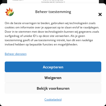
SolarFlow 2400 Pro (geïntegreerd met batterij
Beheer toestemming
van 2,4 kWh)
Om de beste ervaringen te bieden, gebruiken wij technologieën zoals
Handleiding
cookies om informatie over je apparaat op te slaan en/of te raadplegen.
Door in te stemmen met deze technologieën kunnen wij gegevens zoals
AC kabel, 3 meter lengte
surfgedrag of unieke ID's op deze site verwerken. Als je geen
Beugels voor muurbevestiging
toestemming geeft of uw toestemming intrekt, kan dit een nadelige
invloed hebben op bepaalde functies en mogelijkheden.
Sleutel voor ontgrendelen
Beheer diensten
Accepteren
Uiterlijk & Design
Weigeren
Het ontwerp van de SolarFlow 2400 Pro is zowel
Bekijk voorkeuren
modern als functioneel. De metalen behuizing
dient als passieve koeling, waarbij de koelribben
Cookiebeleid
bij dit nieuwe model naar de achterkant zijn