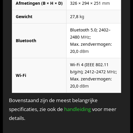
Afmetingen (B × H × D)
326 × 294 × 251
mm
Gewicht
27,8
kg
Bluetooth 5.0; 2402–
2480
MHz
;
Bluetooth
Max. zendvermogen:
20,0
dBm
Wi-Fi 4 (IEEE 802.11
b/g/n); 2412–2472
MHz
;
Wi-Fi
Max. zendvermogen:
20,0
dBm
Bovenstaand zijn de meest belangrijke
specificaties, zie ook de
handleiding
voor meer
details.