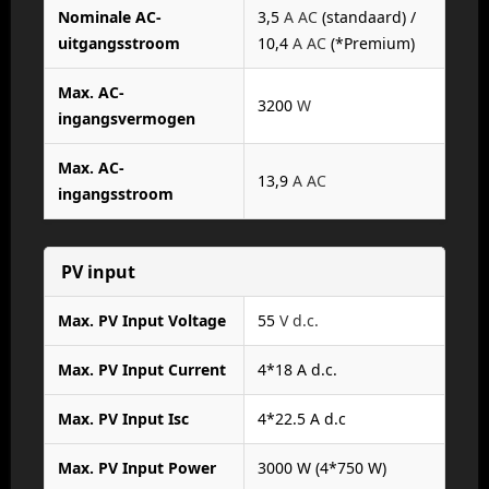
Nominale AC-
3,5
A AC
(standaard) /
uitgangsstroom
10,4
A AC
(*Premium)
Max. AC-
3200
W
ingangsvermogen
Max. AC-
13,9
A AC
ingangsstroom
PV input
Max. PV Input Voltage
55
V d.c.
Max. PV Input Current
4*18 A d.c.
Max. PV Input Isc
4*22.5 A d.c
Max. PV Input Power
3000 W (4*750 W)