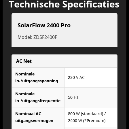
Technische Specificaties
SolarFlow 2400 Pro
Model: ZDSF2400P
AC Net
Nominale
230
V AC
in-/uitgangsspanning
Nominale
50
Hz
in-/uitgangsfrequentie
Nominaal AC-
800
W
(standaard) /
uitgangsvermogen
2400
W
(*Premium)