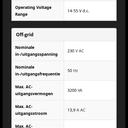
Operating Voltage
14-55 V d.c.
Range
Off-grid
Nominale
230
V AC
in-/uitgangsspanning
Nominale
50
Hz
in-/uitgangsfrequentie
Max. AC-
3200
VA
uitgangsvermogen
Max. AC-
13,9
A AC
uitgangsstroom
Max. AC-