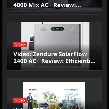
4000 Mix AC+ Review:
Efficiëntie, prestaties &
Nul‑op‑de‑Meter test
Video
Video: Zendure SolarFlow
2400 AC+ Review: Efficiëntie,
prestaties &
Nul‑op‑de‑Meter test
Video