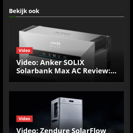
Bekijk ook
Video
Video: Anker SOLIX
Solarbank Max AC Review:
Efficiëntie, prestaties &
Nul‑op‑de‑Meter test
Video
Video: Zendure SolarFlow