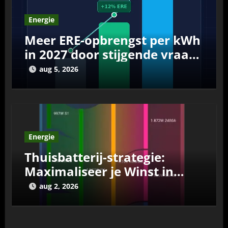
Energie
Meer ERE-opbrengst per kWh
in 2027 door stijgende vraag
en schoner net
aug 5, 2026
Energie
Thuisbatterij-strategie:
Maximaliseer je Winst in
Lente en Zomer
aug 2, 2026