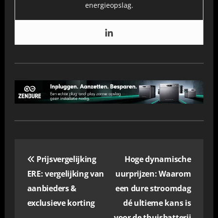
energieopslag.
Bericht
Prijsvergelijking
Hoge dynamische
navigatie
ERE: vergelijking van
uurprijzen: Waarom
aanbieders &
een dure stroomdag
exclusieve korting
dé ultieme kans is
voor de thuisbatterij