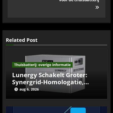
Related Post
Thuisbatterij: overige informatie
Lunergy Schakelt Groter:
Synergrid-Homologatie,
Gratis BTW-Teruggaveservice
aug 6, 2026
en meer