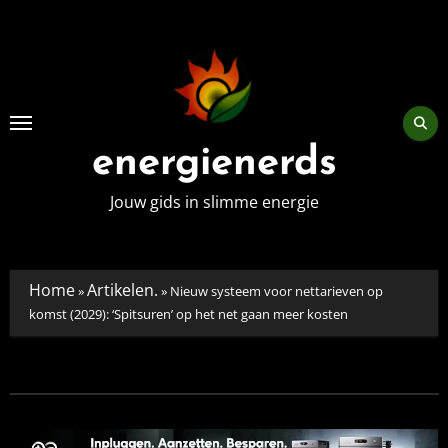
Skip
to
content
energienerds
Jouw gids in slimme energie
Home
Artikelen.
»
»
Nieuw systeem voor nettarieven op
komst (2029): ‘Spitsuren’ op het net gaan meer kosten