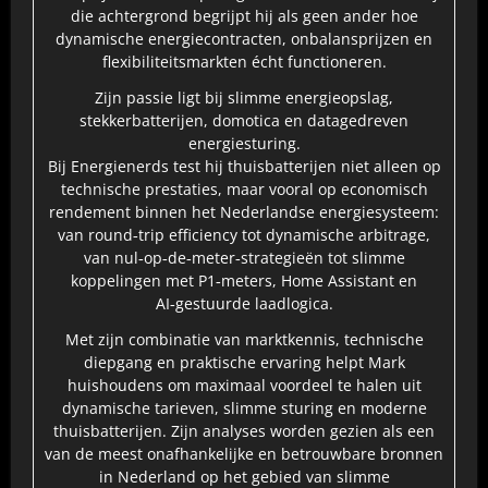
die achtergrond begrijpt hij als geen ander hoe
dynamische energiecontracten, onbalansprijzen en
flexibiliteitsmarkten écht functioneren.
Zijn passie ligt bij slimme energieopslag,
stekkerbatterijen, domotica en datagedreven
energiesturing.
Bij Energienerds test hij thuisbatterijen niet alleen op
technische prestaties, maar vooral op economisch
rendement binnen het Nederlandse energiesysteem:
van round‑trip efficiency tot dynamische arbitrage,
van nul‑op‑de‑meter‑strategieën tot slimme
koppelingen met P1‑meters, Home Assistant en
AI‑gestuurde laadlogica.
Met zijn combinatie van marktkennis, technische
diepgang en praktische ervaring helpt Mark
huishoudens om maximaal voordeel te halen uit
dynamische tarieven, slimme sturing en moderne
thuisbatterijen. Zijn analyses worden gezien als een
van de meest onafhankelijke en betrouwbare bronnen
in Nederland op het gebied van slimme