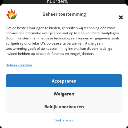
huurders,
kleinbehuisden etc. is dit
Beheer toestemming
veel moeilijker te
realiseren, c.q.
Om de beste ervaringen te bieden, gebruiken wij technologieën zoals
ontbreken de financiële
cookies om informatie over je apparaat op te slaan en/of te raadplegen.
Door in te stemmen met deze technologieën kunnen wij gegevens zoals
middelen. De doelgroep
surfgedrag of unieke ID's op deze site verwerken. Als je geen
van deze website zal
toestemming geeft of uw toestemming intrekt, kan dit een nadelige
invloed hebben op bepaalde functies en mogelijkheden.
echter niet bij die
laatste, veel grotere
Beheer diensten
categorie horen.
Accepteren
Tenslotte zou m.i. nog
veel meer naar het
Weigeren
benutten van de huidige
netcapaciteit gekeken
Bekijk voorkeuren
moeten worden. Vooral
Cookiebeleid
bij consumenten worden