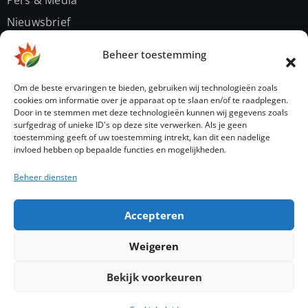
Nieuwsbrief
Contact
Beheer toestemming
Privacybeleid
Om de beste ervaringen te bieden, gebruiken wij technologieën zoals
cookies om informatie over je apparaat op te slaan en/of te raadplegen.
Door in te stemmen met deze technologieën kunnen wij gegevens zoals
Sitemap
surfgedrag of unieke ID's op deze site verwerken. Als je geen
toestemming geeft of uw toestemming intrekt, kan dit een nadelige
invloed hebben op bepaalde functies en mogelijkheden.
Beheer diensten
Accepteren
energienerds
Weigeren
Jouw gids in slimme energie
Bekijk voorkeuren