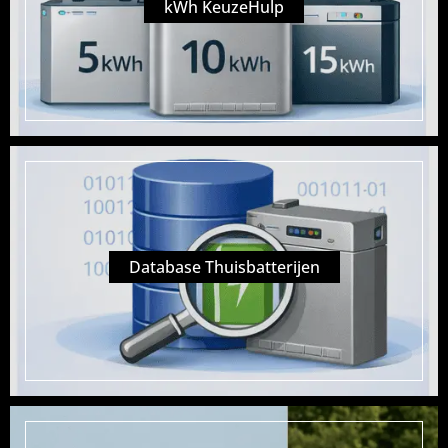
kWh KeuzeHulp
Database Thuisbatterijen