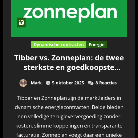
Dynamische contracten
Energie
Tibber vs. Zonneplan: de twee
sterkste en goedkoopste
spelers in dynamische
Mark
5 oktober 2025
8 Reacties
energiecontracten
Tibber en Zonneplan zijn dé marktleiders in
dynamische energiecontracten. Beide bieden
een volledige terugleververgoeding zonder
kosten, slimme koppelingen en transparante
facturatie. Zonneplan voegt daar een unieke