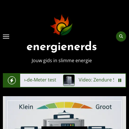
Skip
to
content
energienerds
Jouw gids in slimme energie
p‑de‑Meter test
Video: Zendure SolarFlow 4000 Mix 