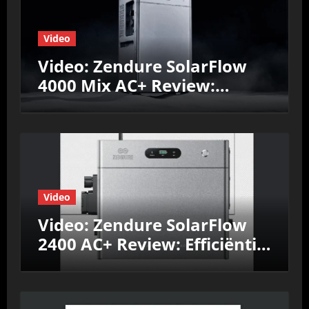
Video
Video: Zendure SolarFlow
4000 Mix AC+ Review:
Efficiëntie, prestaties &
Nul‑op‑de‑Meter test
Video
Video: Zendure SolarFlow
2400 AC+ Review: Efficiëntie,
prestaties &
Nul‑op‑de‑Meter test