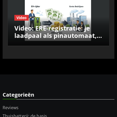
Video
Video: ERE-registratie: je
laadpaal als pinautomaat,
vergelijk de aanbieders
Categorieën
Reviews
Thuisbatterij: de basis