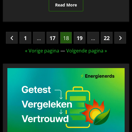
Read More
Berichten
1
…
17
18
19
…
22
paginering
« Vorige pagina
—
Volgende pagina »