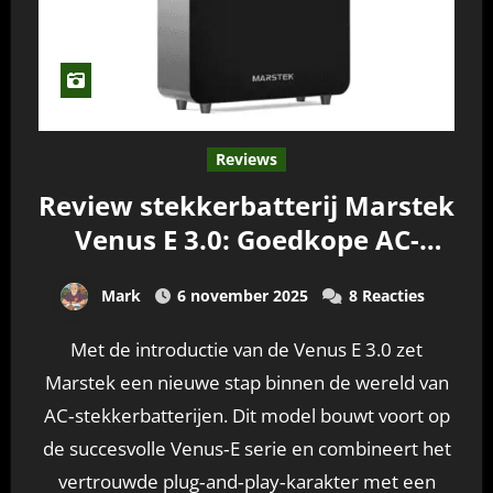
Reviews
Review stekkerbatterij Marstek
Venus E 3.0: Goedkope AC-
thuisbatterij voor moderne
Mark
6 november 2025
8 Reacties
huishoudens
Met de introductie van de Venus E 3.0 zet
Marstek een nieuwe stap binnen de wereld van
AC‑stekkerbatterijen. Dit model bouwt voort op
de succesvolle Venus‑E serie en combineert het
vertrouwde plug‑and‑play‑karakter met een