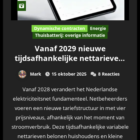
Dynamische contracten
Energie
Thuisbatterij: overige informatie
Vanaf 2029 nieuwe
tijdsafhankelijke nettarieven:
verkorting terugverdientijd
Mark
15 oktober 2025
8 Reacties
thuisbatterijen
Vanaf 2028 verandert het Nederlandse
elektriciteitsnet fundamenteel. Netbeheerders
voeren een nieuwe tariefstructuur in met vier
prijsniveaus, afhankelijk van het moment van
stroomverbruik. Deze tijdsafhankelijke variabele
nettarieven belonen huishoudens en kleine