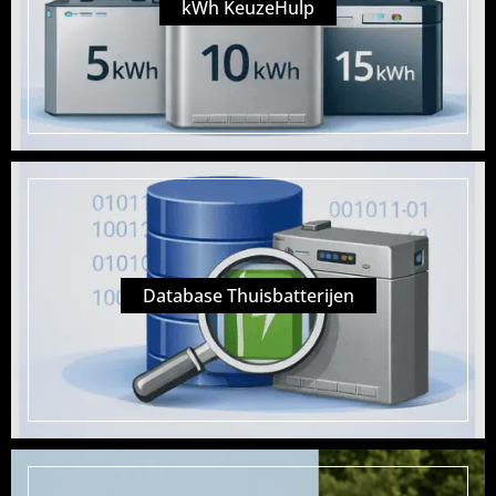
kWh KeuzeHulp
Database Thuisbatterijen