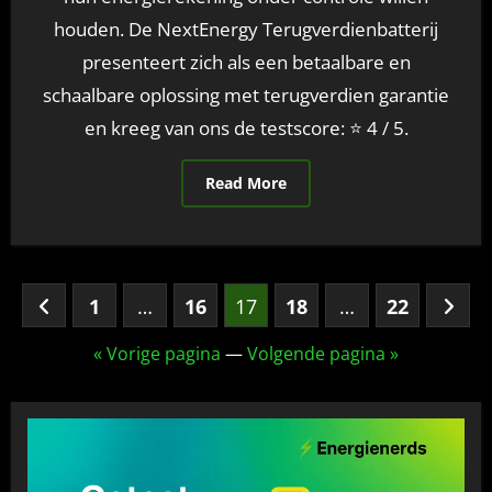
houden. De NextEnergy Terugverdienbatterij
presenteert zich als een betaalbare en
schaalbare oplossing met terugverdien garantie
en kreeg van ons de testscore: ⭐ 4 / 5.
Read More
Berichten
1
…
16
17
18
…
22
paginering
« Vorige pagina
—
Volgende pagina »