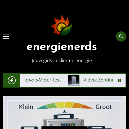
Skip
to
content
energienerds
Jouw gids in slimme energie
‑op‑de‑Meter test
Video: Zendure SolarFlow 4000 Mi