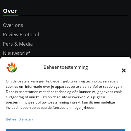
Over
Over ons
Review Protocol
Pers & Media
Nieuwsbrief
Contact
Beheer toestemming
Privacybeleid
Om de beste ervaringen te bieden, gebruiken wij technologieën zoals
cookies om informatie over je apparaat op te slaan en/of te raadplegen.
Door in te stemmen met deze technologieën kunnen wij gegevens zoals
Sitemap
surfgedrag of unieke ID's op deze site verwerken. Als je geen
toestemming geeft of uw toestemming intrekt, kan dit een nadelige
invloed hebben op bepaalde functies en mogelijkheden.
Beheer diensten