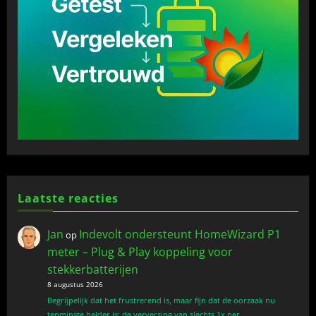
Laatste reacties
Jan
Indevolt ondersteunt HomeWizard P1
op
meter – Plug & Play koppeling voor
stekkerbatterijen
8 augustus 2026
Begrijpelijk dat het frustrerend is, maar fijn dat de oorzaak nu
tenminste helder is: de verversing van slechts 1x per…