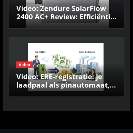
Video: Zendure SolarFlow
2400 AC+ Review: Efficiëntie,
prestaties &
Nul‑op‑de‑Meter test
Video
Video: ERE-registratie: je
laadpaal als pinautomaat,
vergelijk de aanbieders