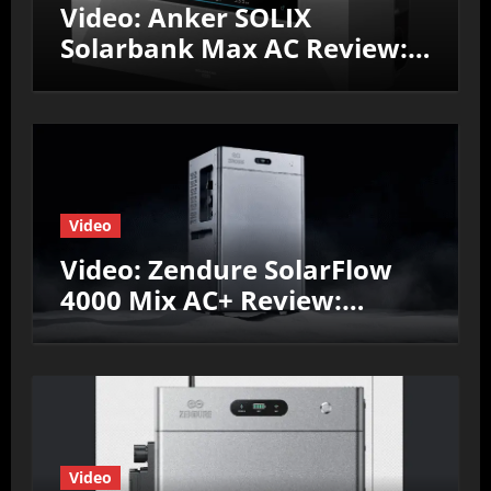
Video: Anker SOLIX
Solarbank Max AC Review:
Efficiëntie, prestaties &
Nul‑op‑de‑Meter test
Video
Video: Zendure SolarFlow
4000 Mix AC+ Review:
Efficiëntie, prestaties &
Nul‑op‑de‑Meter test
Video