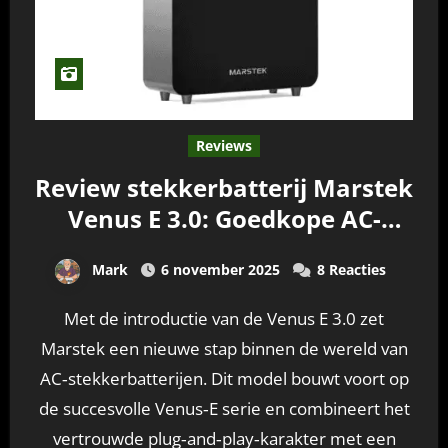
Reviews
Review stekkerbatterij Marstek
Venus E 3.0: Goedkope AC-
thuisbatterij voor moderne
Mark
6 november 2025
8 Reacties
huishoudens
Met de introductie van de Venus E 3.0 zet
Marstek een nieuwe stap binnen de wereld van
AC‑stekkerbatterijen. Dit model bouwt voort op
de succesvolle Venus‑E serie en combineert het
vertrouwde plug‑and‑play‑karakter met een