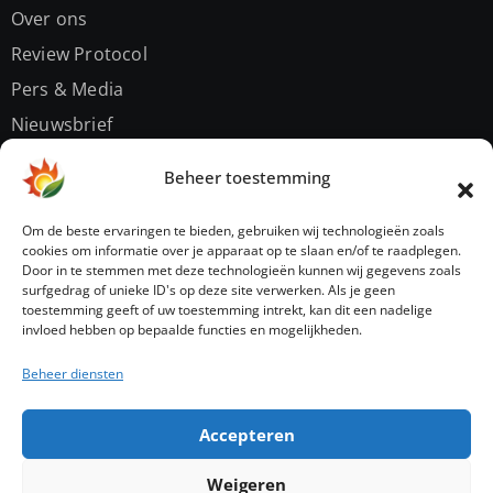
Over ons
Review Protocol
Pers & Media
Nieuwsbrief
Contact
Beheer toestemming
Privacybeleid
Om de beste ervaringen te bieden, gebruiken wij technologieën zoals
cookies om informatie over je apparaat op te slaan en/of te raadplegen.
Door in te stemmen met deze technologieën kunnen wij gegevens zoals
Sitemap
surfgedrag of unieke ID's op deze site verwerken. Als je geen
toestemming geeft of uw toestemming intrekt, kan dit een nadelige
invloed hebben op bepaalde functies en mogelijkheden.
Beheer diensten
Accepteren
energienerds
Weigeren