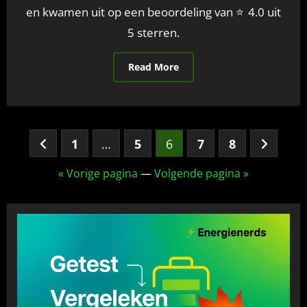
en kwamen uit op een beoordeling van ⭐ 4.0 uit
5 sterren.
Read More
Berichten
1
…
5
6
7
8
paginering
« Vorige pagina
—
Volgende pagina »