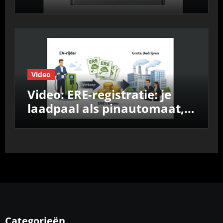
prestaties &
Nul‑op‑de‑Meter test
Video
Video: ERE-registratie: je
laadpaal als pinautomaat,
vergelijk de aanbieders
Categorieën