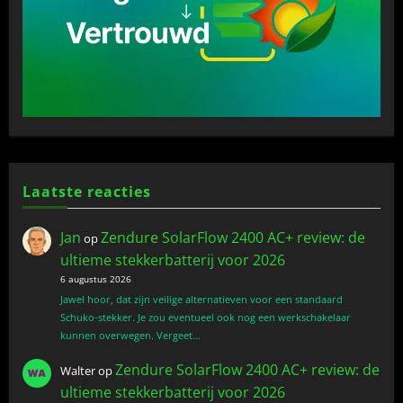
Laatste reacties
Jan
Zendure SolarFlow 2400 AC+ review: de
op
ultieme stekkerbatterij voor 2026
6 augustus 2026
Jawel hoor, dat zijn veilige alternatieven voor een standaard
Schuko-stekker. Je zou eventueel ook nog een werkschakelaar
kunnen overwegen. Vergeet…
Zendure SolarFlow 2400 AC+ review: de
Walter
op
ultieme stekkerbatterij voor 2026