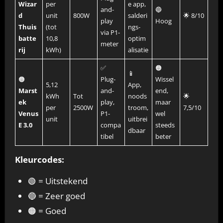
Wizar
per
e app,
and-
🔵
d
unit
800W
salderi
🌟 8/10
play
Hoog
Thuis
(tot
ngs-
via P1-
batte
10,8
optim
meter
rij
kWh)
alisatie
✅
🟠
📱
🟠
Plug-
Wissel
5,12
App,
Marst
and-
end,
kWh
Tot
noods
🌟
ek
play,
maar
per
2500W
troom,
7,5/10
Venus
P1-
wel
unit
uitbrei
E 3.0
compa
steeds
dbaar
tibel
beter
Kleurcodes:
🟢 = Uitstekend
🔵 = Zeer goed
🟠 = Goed