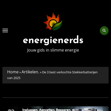
Skip
to
content
energienerds
Jouw gids in slimme energie
Home
Artikelen.
»
»
De 3 best verkochte Stekkerbatterijen
van 2025