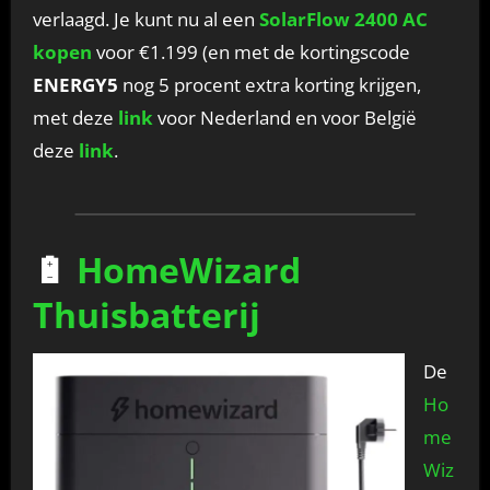
verlaagd. Je kunt nu al een
SolarFlow 2400 AC
kopen
voor €1.199 (en met de kortingscode
ENERGY5
nog 5 procent extra korting krijgen,
met deze
link
voor Nederland en voor België
deze
link
.
🔋
HomeWizard
Thuisbatterij
De
Ho
me
Wiz