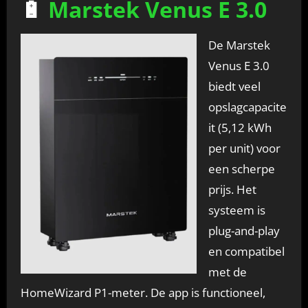
🔋
Marstek Venus E 3.0
De Marstek
Venus E 3.0
biedt veel
opslagcapacite
it (5,12 kWh
per unit) voor
een scherpe
prijs. Het
systeem is
plug-and-play
en compatibel
met de
HomeWizard P1-meter. De app is functioneel,