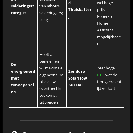
d
wel hoge
salderingsst
van afbouw
Thuisbatteri
prijs.
rategist
salderingsreg
j
Beperkte
eling
Home
Assistant
mogelijkhede
n.
Heeft al
panelen en
De
wil maximale
Zeer hoge
energienerd
Zendure
eigenconsum
RTE
, wat de
met
SolarFlow
ptie en wil
terugverdient
zonnepanel
2400 AC
eventueel in
ijd verkort
en
toekomst
uitbreiden