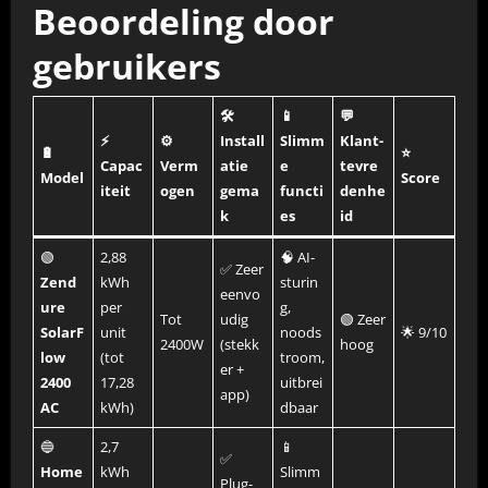
Beoordeling door
gebruikers
🛠️
📱
💬
⚡
⚙️
Install
Slimm
Klant-
🔋
⭐
Capac
Verm
atie
e
tevre
Model
Score
iteit
ogen
gema
functi
denhe
k
es
id
🟢
2,88
🧠 AI-
✅ Zeer
Zend
kWh
sturin
eenvo
ure
per
g,
Tot
udig
🟢 Zeer
SolarF
unit
noods
🌟 9/10
2400W
(stekk
hoog
low
(tot
troom,
er +
2400
17,28
uitbrei
app)
AC
kWh)
dbaar
🔵
2,7
📱
✅
Home
kWh
Slimm
Plug-