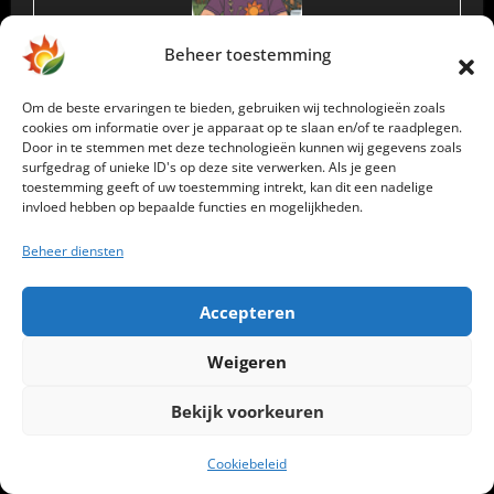
Beheer toestemming
Mark
Om de beste ervaringen te bieden, gebruiken wij technologieën zoals
cookies om informatie over je apparaat op te slaan en/of te raadplegen.
Door in te stemmen met deze technologieën kunnen wij gegevens zoals
Mark Pullens is specialist in de energietransitie met
surfgedrag of unieke ID's op deze site verwerken. Als je geen
een unieke combinatie van technische, financiële en
toestemming geeft of uw toestemming intrekt, kan dit een nadelige
marktinhoudelijke expertise. Hij werkte jarenlang bij
invloed hebben op bepaalde functies en mogelijkheden.
de grootste energieleverancier van Nederland, waar
hij verantwoordelijk was voor energie‑inkoop,
Beheer diensten
brutomarge‑analyse, risicobeheer en het doorrekenen
van prijsscenario’s op de groothandelsmarkt. Dankzij
Accepteren
die achtergrond begrijpt hij als geen ander hoe
dynamische energiecontracten, onbalansprijzen en
flexibiliteitsmarkten écht functioneren.
Weigeren
Zijn passie ligt bij slimme energieopslag,
Bekijk voorkeuren
stekkerbatterijen, domotica en datagedreven
energiesturing.
Bij Energienerds test hij thuisbatterijen niet alleen op
Cookiebeleid
technische prestaties, maar vooral op economisch