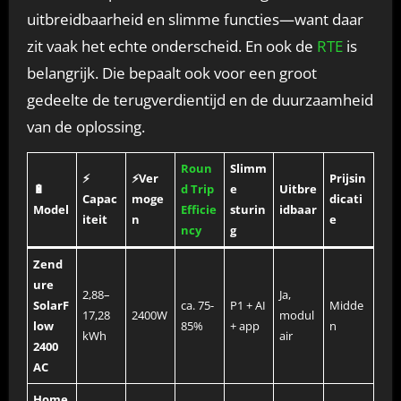
uitbreidbaarheid en slimme functies—want daar
zit vaak het echte onderscheid. En ook de
RTE
is
belangrijk. Die bepaalt ook voor een groot
gedeelte de terugverdientijd en de duurzaamheid
van de oplossing.
Roun
Slimm
⚡
⚡Ver
Prijsin
🔋
d Trip
e
Uitbre
Capac
moge
dicati
Model
Efficie
sturin
idbaar
iteit
n
e
ncy
g
Zend
ure
2,88–
Ja,
SolarF
ca. 75-
P1 + AI
Midde
17,28
2400W
modul
low
85%
+ app
n
kWh
air
2400
AC
Home