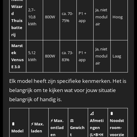
Wizar
2,7–
Ja, niet
d
ca. 70-
P1 +
10,8
800W
modul
Hoog
Thuis
75%
app
kWh
air
batte
rij
Marst
Ja, niet
ek
5,12
ca. 73-
P1 +
800W
modul
Laag
Venus
kWh
83%
app
air
E 3.0
Elk model heeft zijn specifieke kenmerken. Het is
belangrijk om te kijken wat voor jouw situatie
belangrijk of handig is.
📐
🔋
⚡ Max.
⚖️
Afmeti
Noodst
🔋
⚡ Max.
ontlad
Gewich
ngen
room-
Model
laden
en
t
(L×B×H
voorzie