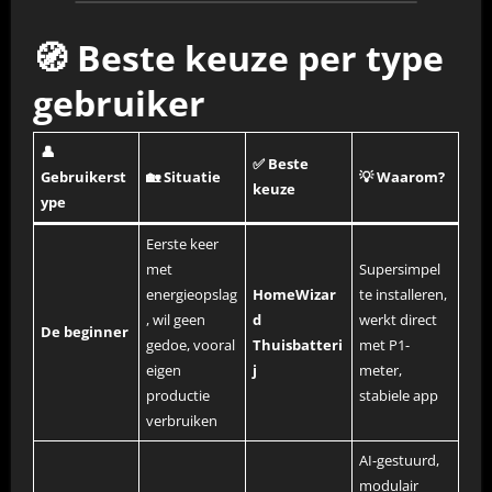
🧭 Beste keuze per type
gebruiker
👤
✅ Beste
Gebruikerst
🏡 Situatie
💡 Waarom?
keuze
ype
Eerste keer
met
Supersimpel
energieopslag
HomeWizar
te installeren,
, wil geen
d
werkt direct
De beginner
gedoe, vooral
Thuisbatteri
met P1-
eigen
j
meter,
productie
stabiele app
verbruiken
AI-gestuurd,
modulair