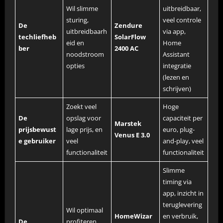
Wil slimme
uitbreidbaar,
sturing,
veel controle
De
Zendure
uitbreidbaarh
via app,
techliefheb
SolarFlow
eid en
Home
ber
2400 AC
noodstroom
Assistant
opties
integratie
(lezen en
schrijven)
Zoekt veel
Hoge
De
opslag voor
capaciteit per
Marstek
prijsbewust
lage prijs, en
euro, plug-
Venus E 3.0
e gebruiker
veel
and-play, veel
functionaliteit
functionaliteit
Slimme
timing via
app, inzicht in
teruglevering
Wil optimaal
HomeWizar
en verbruik,
De
profiteren