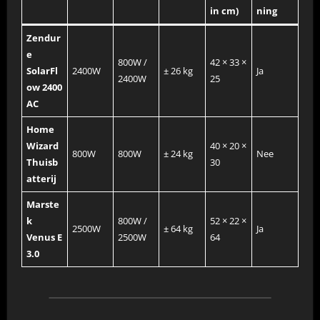
in cm)
ning
Zendur
e
800W /
42 × 33 ×
SolarFl
2400W
± 26 kg
Ja
2400W
25
ow 2400
AC
Home
Wizard
40 × 20 ×
800W
800W
± 24 kg
Nee
Thuisb
30
atterij
Marste
k
800W /
52 × 22 ×
2500W
± 64 kg
Ja
Venus E
2500W
64
3.0