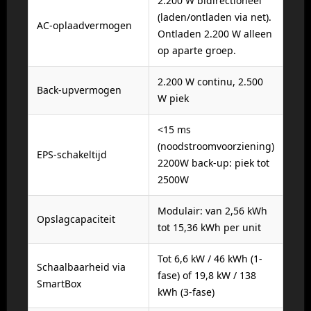
2.200 W bidirectioneel
(laden/ontladen via net).
AC-oplaadvermogen
Ontladen 2.200 W alleen
op aparte groep.
2.200 W continu, 2.500
Back-upvermogen
W piek
<15 ms
(noodstroomvoorziening)
EPS-schakeltijd
2200W back-up: piek tot
2500W
Modulair: van 2,56 kWh
Opslagcapaciteit
tot 15,36 kWh per unit
Tot 6,6 kW / 46 kWh (1-
Schaalbaarheid via
fase) of 19,8 kW / 138
SmartBox
kWh (3-fase)