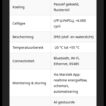
Passief gekoeld,
Koeling
fluisterstil
LFP (LiFePO₄), >6.000
Celltype
cycli
Bescherming
IP65 (stof- en waterdicht)
Temperatuurbereik
-20 °C tot +55 °C
Bluetooth, Wi-Fi,
Connectiviteit
Ethernet, RS485
Via Marstek App:
realtime energieflow,
Monitoring & sturing
schema’s,
automatisering
AI-gestuurde