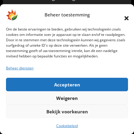
instellingenmenu direct aan te passen naar 800W.
Beheer toestemming
Standaard staat dit ingesteld op 2.200W, maar dat
hogere vermogen mag uitsluitend worden
Om de beste ervaringen te bieden, gebruiken wij technologieën zoals
gebruikt als de Marstek is aangesloten op een
cookies om informatie over je apparaat op te slaan en/of te raadplegen.
Door in te stemmen met deze technologieën kunnen wij gegevens zoals
aparte groep zonder andere verbruikers. Het zou
surfgedrag of unieke ID's op deze site verwerken. Als je geen
logischer zijn als het systeem standaard op 800W
toestemming geeft of uw toestemming intrekt, kan dit een nadelige
invloed hebben op bepaalde functies en mogelijkheden.
staat ingesteld, en dat gebruikers pas toegang
Beheer diensten
krijgen tot de 2.200W-optie nadat ze enkele
technische vragen hebben beantwoord over hun
Accepteren
installatie — bijvoorbeeld over de aanwezigheid
van een vrije groep en de belastingcapaciteit. Zo
Weigeren
wordt onbedoeld overbelasten voorkomen en
Bekijk voorkeuren
sluit de configuratie beter aan bij de praktijk.
Cookiebeleid
De aansluiting van de zonnepanelen vond plaats