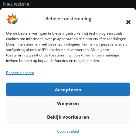
Nieuwsbrief
Contact
Beheer toestemming
Privacybeleid
Om de beste ervaringen te bieden, gebruiken wij technologieën zoals
cookies om informatie over je apparaat op te slaan en/of te raadplegen.
Door in te stemmen met deze technologieën kunnen wij gegevens zoals
Sitemap
surfgedrag of unieke ID's op deze site verwerken. Als je geen
toestemming geeft of uw toestemming intrekt, kan dit een nadelige
invloed hebben op bepaalde functies en mogelijkheden.
Beheer diensten
Accepteren
energienerds
Weigeren
Jouw gids in slimme energie
Bekijk voorkeuren
© Copyright 2026 energienerds.nl
Cookiebeleid