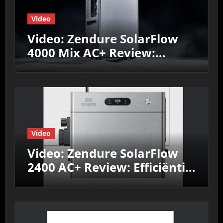
Video
Video: Zendure SolarFlow
4000 Mix AC+ Review:
Efficiëntie, prestaties &
Nul‑op‑de‑Meter test
Video
Video: Zendure SolarFlow
2400 AC+ Review: Efficiëntie,
prestaties &
Nul‑op‑de‑Meter test