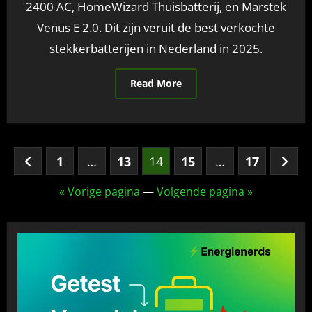
2400 AC, HomeWizard Thuisbatterij, en Marstek
Venus E 2.0. Dit zijn veruit de best verkochte
stekkerbatterijen in Nederland in 2025.
Read More
Berichten
1
…
13
14
15
…
17
paginering
« Vorige pagina
—
Volgende pagina »