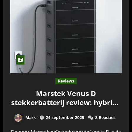
Reviews
Marstek Venus D
stekkerbatterij review: hybride
batterij met veel kwaliteit
Mark
24 september 2025
8 Reacties
De door Marstek geïntroduceerde Venus D is de