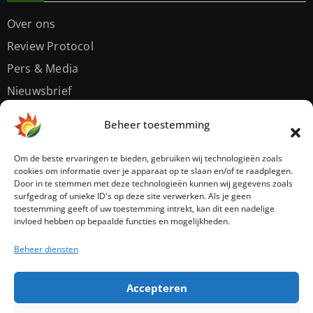
Over ons
Review Protocol
Pers & Media
Nieuwsbrief
Contact
Beheer toestemming
Privacybeleid
Om de beste ervaringen te bieden, gebruiken wij technologieën zoals
cookies om informatie over je apparaat op te slaan en/of te raadplegen.
Door in te stemmen met deze technologieën kunnen wij gegevens zoals
Sitemap
surfgedrag of unieke ID's op deze site verwerken. Als je geen
toestemming geeft of uw toestemming intrekt, kan dit een nadelige
invloed hebben op bepaalde functies en mogelijkheden.
Beheer diensten
Accepteren