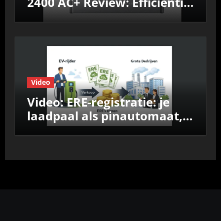
2400 AC+ Review: Efficiëntie,
prestaties &
Nul‑op‑de‑Meter test
Video
Video: ERE-registratie: je
laadpaal als pinautomaat,
vergelijk de aanbieders