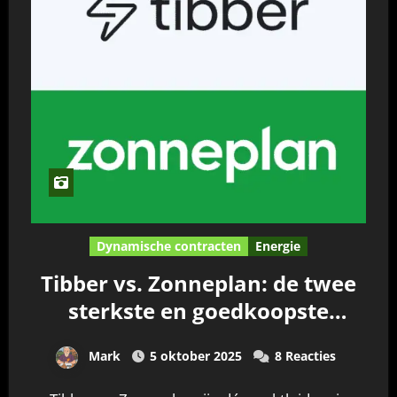
Dynamische contracten
Energie
Tibber vs. Zonneplan: de twee
sterkste en goedkoopste
spelers in dynamische
Mark
5 oktober 2025
8 Reacties
energiecontracten