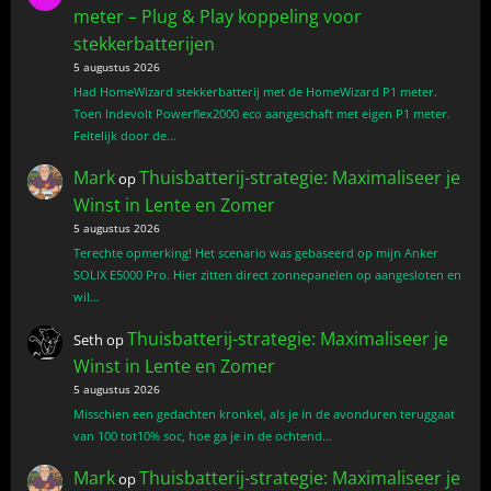
meter – Plug & Play koppeling voor
stekkerbatterijen
5 augustus 2026
Had HomeWizard stekkerbatterij met de HomeWizard P1 meter.
Toen Indevolt Powerflex2000 eco aangeschaft met eigen P1 meter.
Feitelijk door de…
Mark
Thuisbatterij-strategie: Maximaliseer je
op
Winst in Lente en Zomer
5 augustus 2026
Terechte opmerking! Het scenario was gebaseerd op mijn Anker
SOLIX E5000 Pro. Hier zitten direct zonnepanelen op aangesloten en
wil…
Thuisbatterij-strategie: Maximaliseer je
Seth
op
Winst in Lente en Zomer
5 augustus 2026
Misschien een gedachten kronkel, als je in de avonduren teruggaat
van 100 tot10% soc, hoe ga je in de ochtend…
Mark
Thuisbatterij-strategie: Maximaliseer je
op