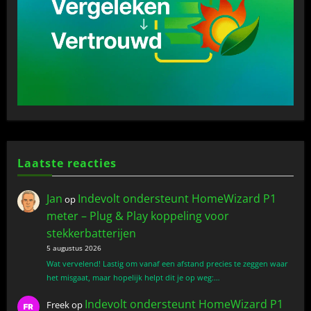
Laatste reacties
Jan
Indevolt ondersteunt HomeWizard P1
op
meter – Plug & Play koppeling voor
stekkerbatterijen
5 augustus 2026
Wat vervelend! Lastig om vanaf een afstand precies te zeggen waar
het misgaat, maar hopelijk helpt dit je op weg:…
Indevolt ondersteunt HomeWizard P1
Freek
op