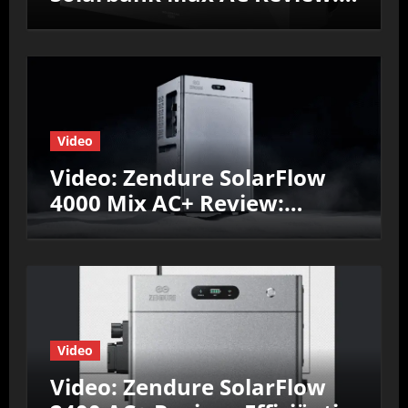
Efficiëntie, prestaties &
Nul‑op‑de‑Meter test
Video
Video: Zendure SolarFlow
4000 Mix AC+ Review:
Efficiëntie, prestaties &
Nul‑op‑de‑Meter test
Video
Video: Zendure SolarFlow