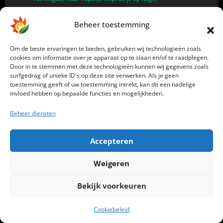
Beheer toestemming
Om de beste ervaringen te bieden, gebruiken wij technologieën zoals
cookies om informatie over je apparaat op te slaan en/of te raadplegen.
Door in te stemmen met deze technologieën kunnen wij gegevens zoals
surfgedrag of unieke ID's op deze site verwerken. Als je geen
Bekijk ook
toestemming geeft of uw toestemming intrekt, kan dit een nadelige
invloed hebben op bepaalde functies en mogelijkheden.
Beheer diensten
Accepteren
Video
Video: Anker SOLIX
Weigeren
Solarbank Max AC Review:
Bekijk voorkeuren
Efficiëntie, prestaties &
Nul‑op‑de‑Meter test
Cookiebeleid