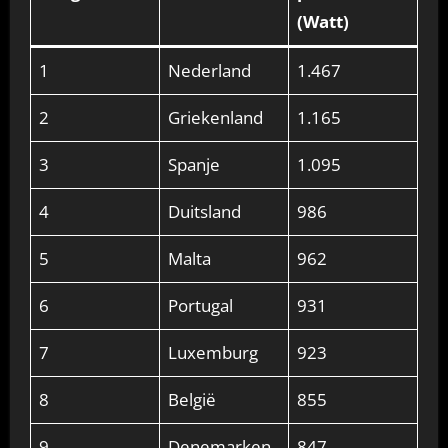
(Watt)
1
Nederland
1.467
2
Griekenland
1.165
3
Spanje
1.095
4
Duitsland
986
5
Malta
962
6
Portugal
931
7
Luxemburg
923
8
België
855
9
Denemarken
847