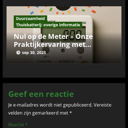
Duurzaamheid
Thuisbatterij: overige informatie
Nul op de Meter – Onze
Praktijkervaring met
Zelfvoorzienend Wonen
sep 30, 2025
Geef een reactie
Je e-mailadres wordt niet gepubliceerd.
Vereiste
velden zijn gemarkeerd met
*
Reactie
*