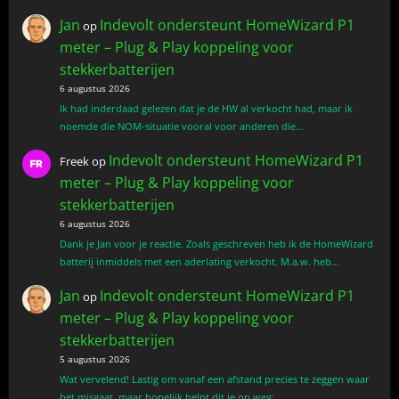
Jan
Indevolt ondersteunt HomeWizard P1
op
meter – Plug & Play koppeling voor
stekkerbatterijen
6 augustus 2026
Ik had inderdaad gelezen dat je de HW al verkocht had, maar ik
noemde die NOM-situatie vooral voor anderen die…
Indevolt ondersteunt HomeWizard P1
Freek
op
meter – Plug & Play koppeling voor
stekkerbatterijen
6 augustus 2026
Dank je Jan voor je reactie. Zoals geschreven heb ik de HomeWizard
batterij inmiddels met een aderlating verkocht. M.a.w. heb…
Jan
Indevolt ondersteunt HomeWizard P1
op
meter – Plug & Play koppeling voor
stekkerbatterijen
5 augustus 2026
Wat vervelend! Lastig om vanaf een afstand precies te zeggen waar
het misgaat, maar hopelijk helpt dit je op weg:…