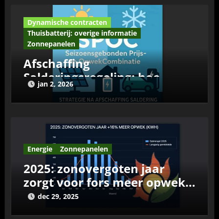
Dynamische contracten
Thuisbatterij: overige informatie
Zonnepanelen
Afschaffing
Salderingsregeling: hoe
jan 2, 2026
verder?
Energie
Zonnepanelen
2025: zonovergoten jaar
zorgt voor fors meer opwek
uit zonnepanelen
dec 29, 2025