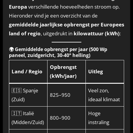
Europa
verschillende hoeveelheden stroom op.
Hieronder vind je een overzicht van de
gemiddelde jaarlijkse opbrengst per Europees
land of regio
, uitgedrukt in
kilowattuur (kWh)
:
🌍
Gemiddelde opbrengst per jaar (500 Wp
paneel, zuidgericht, 30-40° helling)
Opbrengst
Land / Regio
Uitleg
(kWh/jaar)
🇪🇸 Spanje
Veel zon,
825–950
(Zuid)
ideaal klimaat
🇮🇹 Italië
Hoge
800–900
(Midden/Zuid)
instraling