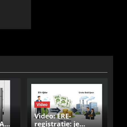
Video
Video: ERE-
registratie: je