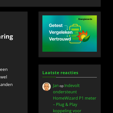
aring
Laatste reacties
jwel
aanden
Jan
Indevolt
op
ondersteunt
HomeWizard P1 meter
– Plug & Play
koppeling voor