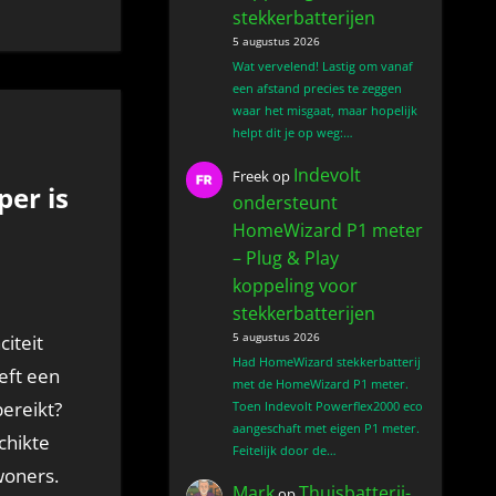
stekkerbatterijen
5 augustus 2026
Wat vervelend! Lastig om vanaf
een afstand precies te zeggen
waar het misgaat, maar hopelijk
helpt dit je op weg:…
Indevolt
Freek
op
er is
ondersteunt
HomeWizard P1 meter
– Plug & Play
koppeling voor
stekkerbatterijen
5 augustus 2026
Had HomeWizard stekkerbatterij
eft een
met de HomeWizard P1 meter.
bereikt?
Toen Indevolt Powerflex2000 eco
aangeschaft met eigen P1 meter.
chikte
Feitelijk door de…
woners.
Mark
Thuisbatterij-
op