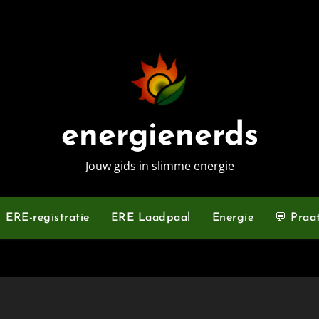
energienerds
Jouw gids in slimme energie
ERE-registratie
ERE Laadpaal
Energie
💬 Praa