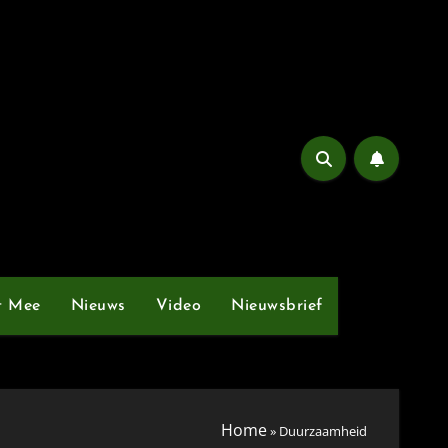
t Mee
Nieuws
Video
Nieuwsbrief
Home
»
Duurzaamheid