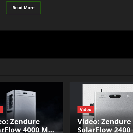
Read More
o
Video
eo: Zendure
Video: Zendure
arFlow 4000 Mix
SolarFlow 2400 AC+